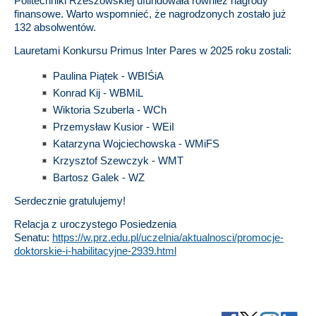
Politechniki Rzeszowskiej ufundowała również nagrody
finansowe. Warto wspomnieć, że nagrodzonych zostało już
132 absolwentów.
Lauretami Konkursu Primus Inter Pares w 2025 roku zostali:
Paulina Piątek - WBIŚiA
Konrad Kij
- WBMiL
Wiktoria Szuberla
- WCh
Przemysław Kusior
- WEiI
Katarzyna Wojciechowska
- WMiFS
Krzysztof Szewczyk - WMT
Bartosz Galek
- WZ
Serdecznie gratulujemy!
Relacja z uroczystego Posiedzenia
Senatu:
https://w.prz.edu.pl/uczelnia/aktualnosci/promocje-
doktorskie-i-habilitacyjne-2939.html