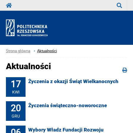
Wyszuka
Strona główna
Aktualności
Aktualności
17
Życzenia z okazji Świąt Wielkanocnych
KWI
20
Życzenia świąteczno-noworoczne
GRU
06
Wybory Władz Fundacji Rozwoju