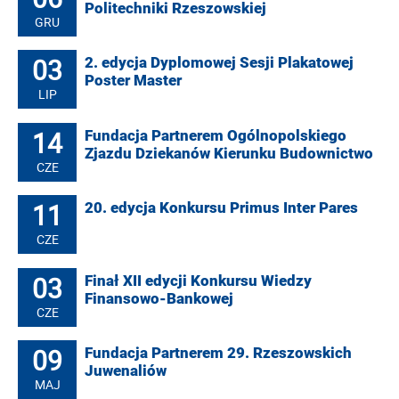
Politechniki Rzeszowskiej
GRU
03
2. edycja Dyplomowej Sesji Plakatowej
Poster Master
LIP
14
Fundacja Partnerem Ogólnopolskiego
Zjazdu Dziekanów Kierunku Budownictwo
CZE
11
20. edycja Konkursu Primus Inter Pares
CZE
03
Finał XII edycji Konkursu Wiedzy
Finansowo-Bankowej
CZE
09
Fundacja Partnerem 29. Rzeszowskich
Juwenaliów
MAJ